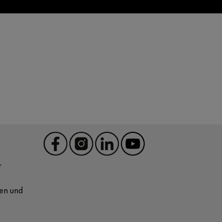
r
nen und