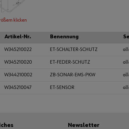
rößern klicken
Artikel-Nr.
Benennung
Se
W345210022
ET-SCHALTER-SCHUTZ
all
W345210020
ET-FEDER-SCHUTZ
all
W344210002
ZB-SONAR-EMS-PKW
all
W345210047
ET-SENSOR
all
iches
Newsletter