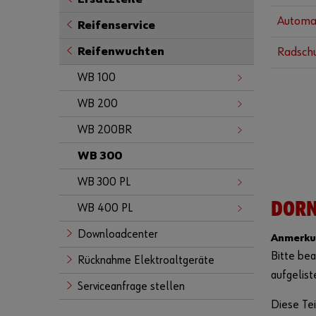
Automat
Reifenservice
Reifenwuchten
Radschu
WB 100
WB 200
WB 200BR
WB 300
WB 300 PL
DOR
WB 400 PL
Downloadcenter
Anmerku
Bitte bea
Rücknahme Elektroaltgeräte
aufgelist
Serviceanfrage stellen
Diese Tei