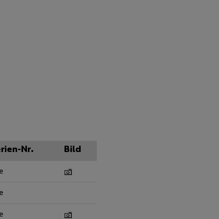
rien-Nr.
Bild
e
e
e