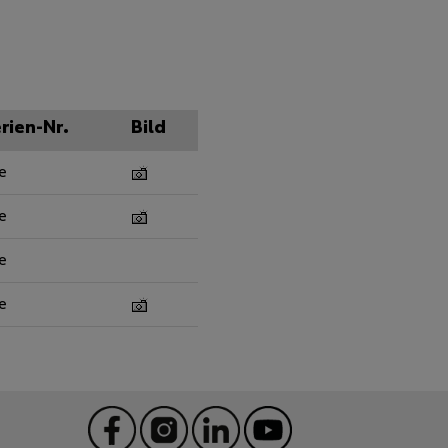
rien-Nr.
Bild
e
e
e
e