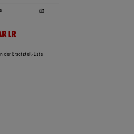
e
AR LR
n der Ersatzteil-Liste