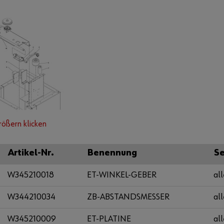
rößern klicken
Artikel-Nr.
Benennung
Se
W345210018
ET-WINKEL-GEBER
all
W344210034
ZB-ABSTANDSMESSER
all
W345210009
ET-PLATINE
all