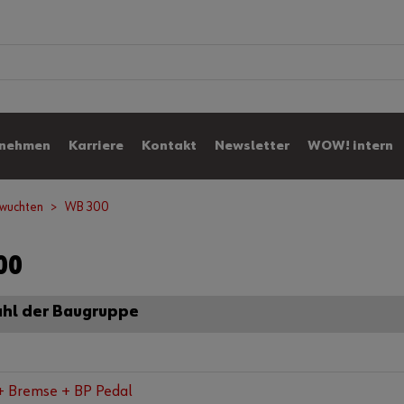
0
rnehmen
Karriere
Kontakt
Newsletter
WOW! intern
nwuchten
WB 300
00
hl der Baugruppe
+ Bremse + BP Pedal