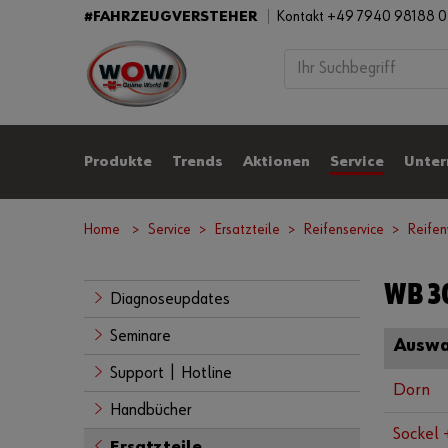
#FAHRZEUGVERSTEHER
Kontakt +49 7940 98188 
Produkte
Trends
Aktionen
Service
Unte
Home
Service
Ersatzteile
Reifenservice
Reife
WB 3
Diagnoseupdates
Seminare
Auswa
Support | Hotline
Dorn
Handbücher
Sockel 
Ersatzteile