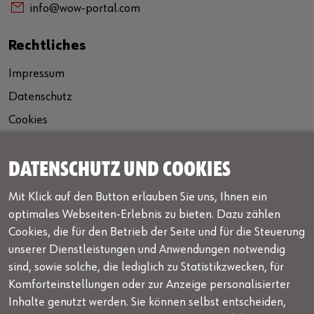
info@wow-portal.com
Rechtliches
Impressum
Datenschutz
Cookies
AGB
Lizenzbedingungen
DATENSCHUTZ UND COOKIES
Mit Klick auf den Button erlauben Sie uns, Ihnen ein
Newsletter
optimales Webseiten-Erlebnis zu bieten. Dazu zählen
Unser kostenloser Newsletter informiert Sie über aktuelle
Cookies, die für den Betrieb der Seite und für die Steuerung
Neuigkeiten, laufende Aktionen und Interessantes von
unserer Dienstleistungen und Anwendungen notwendig
WOW!
sind, sowie solche, die lediglich zu Statistikzwecken, für
Komforteinstellungen oder zur Anzeige personalisierter
Newsletter Anmeldung
Inhalte genutzt werden. Sie können selbst entscheiden,