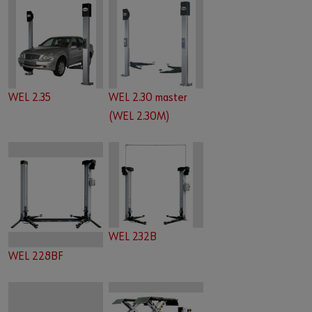
Batterie Check
Serviceanfrage stellen
Security Portal
Powersuche
WEL 2.30 master
WEL 2.35
Power Repair
(WEL 2.30M)
WEL 232B
WEL 228BF