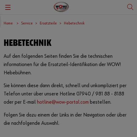
Zurück
Zurück
Zurück
Zurück
Zurück
Zurück
Zurück
Home
Service
Ersatzteile
Hebetechnik
Diagnose
Megatrends
Angebote
Diagnoseupdates
Über uns
Karriere & Stellenanzeigen
Deutsch
HEBETECHNIK
Kalibrierung Fahrerassistenzsysteme
E-Mobilität
Vorführprodukte
Seminare
Qualitätsmanagement
Schüler, Studium, Ausbildung
English
Auf den folgenden Seiten finden Sie die technischen
informationen für die Ersatzteil-Identifikation der WOW!
Klimaservice
Automatisierung
Investitionssofortprogramm
Support | Hotline
Compliance
Hebebühnen.
Abgasuntersuchung
Handbücher
WOW! HOW
Sie können diese dann direkt, schnell und unkompliziert per
Telefon unter über unsere Hotline 07940 / 981 88 - 8188
Diagnosesoftware
Ersatzteile
Presse
oder per E-mail
hotline@wow-portal.com
bestellen.
Diagnosehardware
Downloadcenter
Messen und Veranstaltungen
Folgen Sie dazu einem der Links in der Navigation oder über
die nachfolgende Auswahl.
Remote Diagnose
Rücknahme Elektroaltgeräte