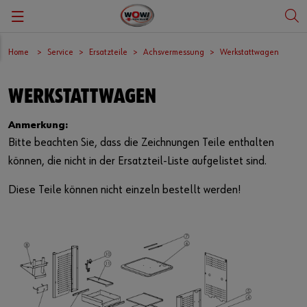
Zurück
Zurück
Zurück
Zurück
Zurück
Zurück
Zurück
Home
Service
Ersatzteile
Achsvermessung
Werkstattwagen
Diagnose
Megatrends
Angebote
Diagnoseupdates
Über uns
Karriere & Stellenanzeigen
Deutsch
WERKSTATTWAGEN
Kalibrierung Fahrerassistenzsysteme
E-Mobilität
Vorführprodukte
Seminare
Qualitätsmanagement
Schüler, Studium, Ausbildung
Anmerkung:
Bitte beachten Sie, dass die Zeichnungen Teile enthalten
Klimaservice
Automatisierung
Investitionssofortprogramm
Support | Hotline
Compliance
können, die nicht in der Ersatzteil-Liste aufgelistet sind.
Abgasuntersuchung
Handbücher
WOW! HOW
Diese Teile können nicht einzeln bestellt werden!
Diagnosesoftware
Ersatzteile
Presse
Diagnosehardware
Downloadcenter
Messen und Veranstaltungen
Remote Diagnose
Rücknahme Elektroaltgeräte