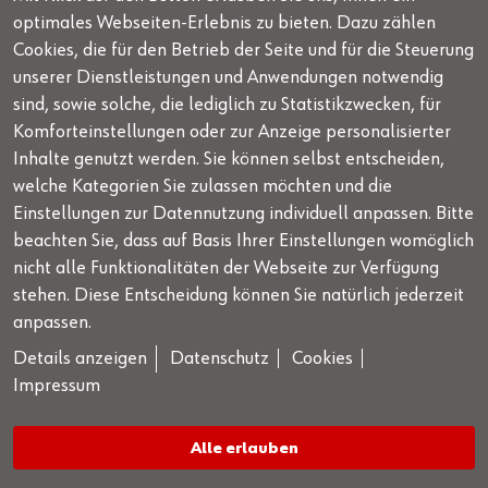
Newsletter
optimales Webseiten-Erlebnis zu bieten. Dazu zählen
Unser kostenloser Newsletter informiert Sie über aktuelle
Cookies, die für den Betrieb der Seite und für die Steuerung
Neuigkeiten, laufende Aktionen und Interessantes von
unserer Dienstleistungen und Anwendungen notwendig
WOW!
sind, sowie solche, die lediglich zu Statistikzwecken, für
Komforteinstellungen oder zur Anzeige personalisierter
Newsletter Anmeldung
Inhalte genutzt werden. Sie können selbst entscheiden,
welche Kategorien Sie zulassen möchten und die
Einstellungen zur Datennutzung individuell anpassen. Bitte
beachten Sie, dass auf Basis Ihrer Einstellungen womöglich
Beratung & Fahrzeugtechnischer Support
nicht alle Funktionalitäten der Webseite zur Verfügung
stehen. Diese Entscheidung können Sie natürlich jederzeit
+49 7940 98188 - 8188
| Montag bis Freitag von 8 bis
anpassen.
17 Uhr, außer an gesetzlichen Feiertagen
Details anzeigen
Datenschutz
Cookies
Angebote nur in Deutschland gültig, Verkauf nur an Unternehmer,
Impressum
Gewerbetreibende, Freiberufler und öffentliche Institutionen, nicht jedoch an
Verbraucher im Sinne des § 13 BGB. Alle Preise in Euro zzgl. gesetzl. MwSt.
Alle erlauben
Angebote freibleibend.