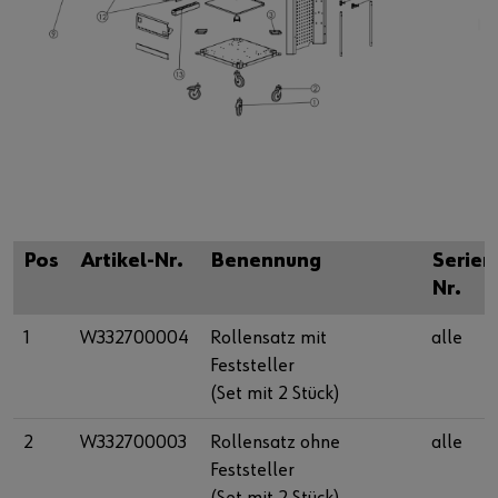
Batterie Check
Serviceanfrage stellen
Security Portal
Powersuche
Power Repair
Pos
Artikel-Nr.
Benennung
Serien
Nr.
1
W332700004
Rollensatz mit
alle
Feststeller
(Set mit 2 Stück)
2
W332700003
Rollensatz ohne
alle
Feststeller
(Set mit 2 Stück)