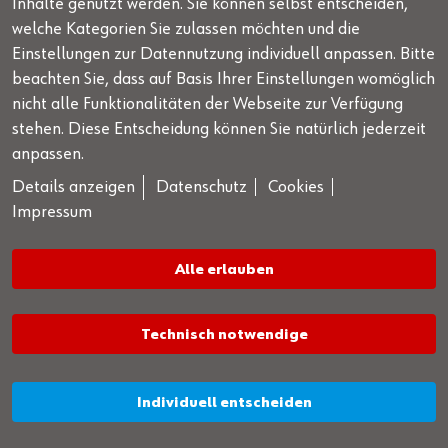
Inhalte genutzt werden. Sie können selbst entscheiden,
welche Kategorien Sie zulassen möchten und die
Einstellungen zur Datennutzung individuell anpassen. Bitte
beachten Sie, dass auf Basis Ihrer Einstellungen womöglich
Beratung & Fahrzeugtechnischer Support
nicht alle Funktionalitäten der Webseite zur Verfügung
stehen. Diese Entscheidung können Sie natürlich jederzeit
+49 7940 98188 - 8188
| Montag bis Freitag von 8 bis
anpassen.
17 Uhr, außer an gesetzlichen Feiertagen
Details anzeigen
Datenschutz
Cookies
Angebote nur in Deutschland gültig, Verkauf nur an Unternehmer,
Impressum
Gewerbetreibende, Freiberufler und öffentliche Institutionen, nicht jedoch an
Verbraucher im Sinne des § 13 BGB. Alle Preise in Euro zzgl. gesetzl. MwSt.
Alle erlauben
Angebote freibleibend.
Technisch notwendige
© WOW! Würth Online
Individuell entscheiden
World GmbH