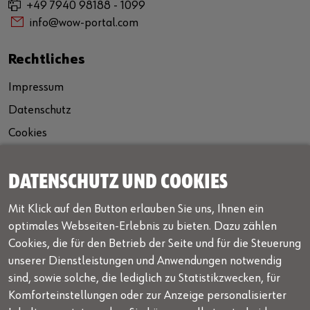
+49 7940 98188 - 1099
info@wow-portal.com
Rechtliches
Impressum
Datenschutz
Cookies
AGB
Lizenzbedingungen
DATENSCHUTZ UND COOKIES
Mit Klick auf den Button erlauben Sie uns, Ihnen ein
Newsletter
optimales Webseiten-Erlebnis zu bieten. Dazu zählen
Unser kostenloser Newsletter informiert Sie über aktuelle
Cookies, die für den Betrieb der Seite und für die Steuerung
Neuigkeiten, laufende Aktionen und Interessantes von
unserer Dienstleistungen und Anwendungen notwendig
WOW!
sind, sowie solche, die lediglich zu Statistikzwecken, für
Komforteinstellungen oder zur Anzeige personalisierter
Newsletter Anmeldung