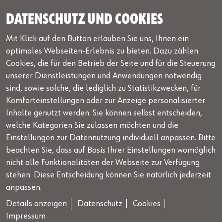
AGB
Lizenzbedingungen
DATENSCHUTZ UND COOKIES
Mit Klick auf den Button erlauben Sie uns, Ihnen ein
Newsletter
optimales Webseiten-Erlebnis zu bieten. Dazu zählen
Unser kostenloser Newsletter informiert Sie über aktuelle
Cookies, die für den Betrieb der Seite und für die Steuerung
Neuigkeiten, laufende Aktionen und Interessantes von
unserer Dienstleistungen und Anwendungen notwendig
WOW!
sind, sowie solche, die lediglich zu Statistikzwecken, für
Komforteinstellungen oder zur Anzeige personalisierter
Newsletter Anmeldung
Inhalte genutzt werden. Sie können selbst entscheiden,
welche Kategorien Sie zulassen möchten und die
Einstellungen zur Datennutzung individuell anpassen. Bitte
beachten Sie, dass auf Basis Ihrer Einstellungen womöglich
Beratung & Fahrzeugtechnischer Support
nicht alle Funktionalitäten der Webseite zur Verfügung
stehen. Diese Entscheidung können Sie natürlich jederzeit
+49 7940 98188 - 8188
| Montag bis Freitag von 8 bis
anpassen.
17 Uhr, außer an gesetzlichen Feiertagen
Details anzeigen
Datenschutz
Cookies
Angebote nur in Deutschland gültig, Verkauf nur an Unternehmer,
Impressum