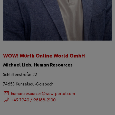
WOW! Würth Online World GmbH
Michael Lieb, Human Resources
Schliffenstraße 22
74653 Künzelsau-Gaisbach
human.resources@wow-portal.com
+49 7940 / 98188-2100