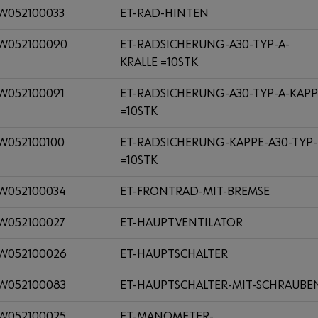
W052100033
ET-RAD-HINTEN
W052100090
ET-RADSICHERUNG-A30-TYP-A-
KRALLE =10STK
W052100091
ET-RADSICHERUNG-A30-TYP-A-KAPP
=10STK
W052100100
ET-RADSICHERUNG-KAPPE-A30-TYP-
=10STK
W052100034
ET-FRONTRAD-MIT-BREMSE
W052100027
ET-HAUPTVENTILATOR
W052100026
ET-HAUPTSCHALTER
W052100083
ET-HAUPTSCHALTER-MIT-SCHRAUBE
W052100025
ET-MANOMETER-