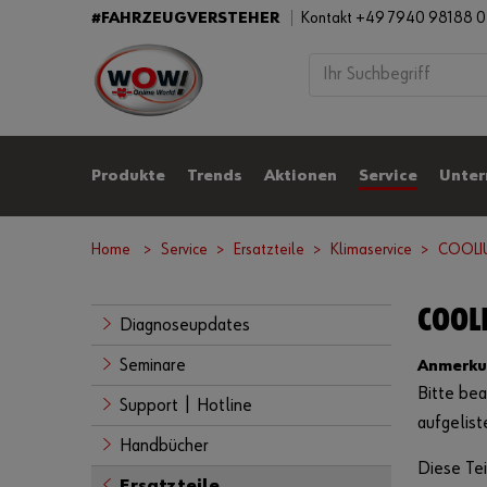
#FAHRZEUGVERSTEHER
Kontakt +49 7940 98188 
Produkte
Trends
Aktionen
Service
Unte
Home
Service
Ersatzteile
Klimaservice
COOLI
COOL
Diagnoseupdates
Seminare
Anmerku
Bitte bea
Support | Hotline
aufgelist
Handbücher
Diese Tei
Ersatzteile