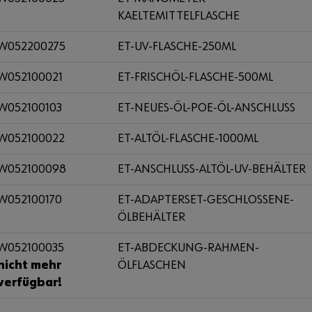
KAELTEMITTELFLASCHE
W052200275
ET-UV-FLASCHE-250ML
W052100021
ET-FRISCHÖL-FLASCHE-500ML
W052100103
ET-NEUES-ÖL-POE-ÖL-ANSCHLUSS
W052100022
ET-ALTÖL-FLASCHE-1000ML
W052100098
ET-ANSCHLUSS-ALTÖL-UV-BEHÄLTER
W052100170
ET-ADAPTERSET-GESCHLOSSENE-
ÖLBEHÄLTER
W052100035
ET-ABDECKUNG-RAHMEN-
nicht mehr
ÖLFLASCHEN
verfügbar!