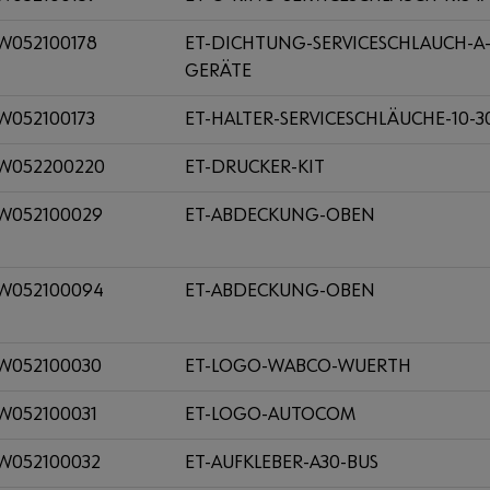
W052100178
ET-DICHTUNG-SERVICESCHLAUCH-A
GERÄTE
W052100173
ET-HALTER-SERVICESCHLÄUCHE-10-3
W052200220
ET-DRUCKER-KIT
W052100029
ET-ABDECKUNG-OBEN
W052100094
ET-ABDECKUNG-OBEN
W052100030
ET-LOGO-WABCO-WUERTH
W052100031
ET-LOGO-AUTOCOM
W052100032
ET-AUFKLEBER-A30-BUS