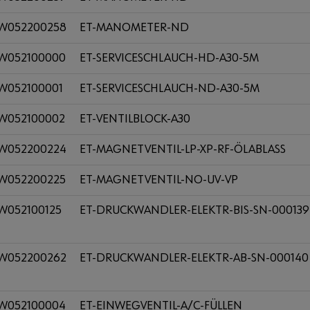
W052200258
ET-MANOMETER-ND
W052100000
ET-SERVICESCHLAUCH-HD-A30-5M
W052100001
ET-SERVICESCHLAUCH-ND-A30-5M
W052100002
ET-VENTILBLOCK-A30
W052200224
ET-MAGNETVENTIL-LP-XP-RF-ÖLABLASS
W052200225
ET-MAGNETVENTIL-NO-UV-VP
W052100125
ET-DRUCKWANDLER-ELEKTR-BIS-SN-000139
W052200262
ET-DRUCKWANDLER-ELEKTR-AB-SN-000140
W052100004
ET-EINWEGVENTIL-A/C-FÜLLEN