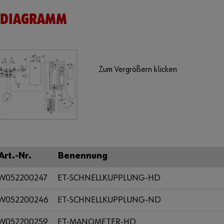
SDIAGRAMM
Zum Vergrößern klicken
Art.-Nr.
Benennung
W052200247
ET-SCHNELLKUPPLUNG-HD
W052200246
ET-SCHNELLKUPPLUNG-ND
W052200259
ET-MANOMETER-HD