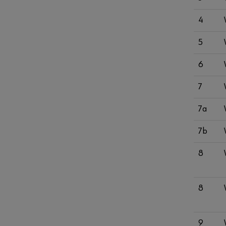
4
5
6
7
7a
7b
8
8
9